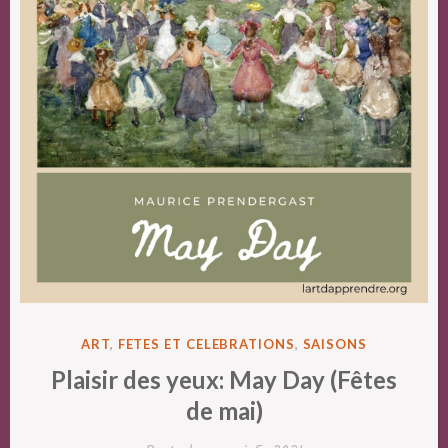
POSTED
ART
,
FETES ET CELEBRATIONS
,
SAISONS
IN
Plaisir des yeux: May Day (Fêtes
de mai)