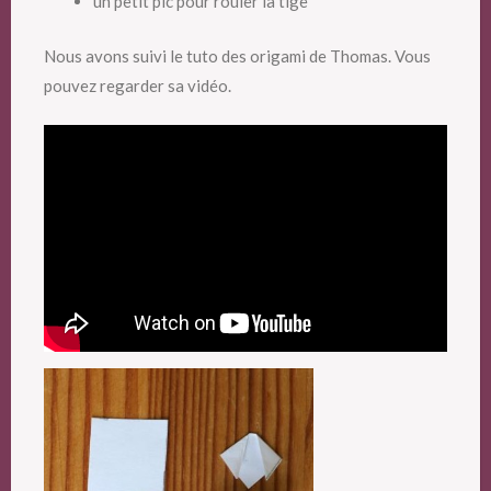
un petit pic pour rouler la tige
Nous avons suivi le tuto des origami de Thomas. Vous
pouvez regarder sa vidéo.