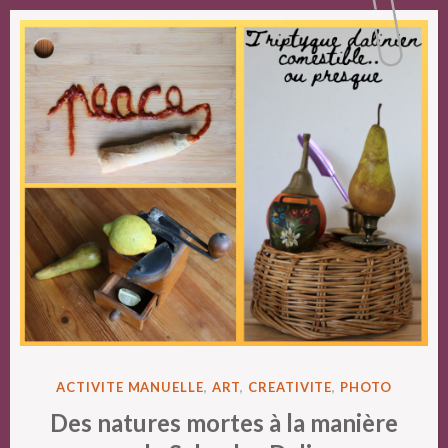
POSTED
ACTIVITE MANUELLE
,
ART
,
CREATIVITE
,
PHOTO
IN
Des natures mortes à la manière