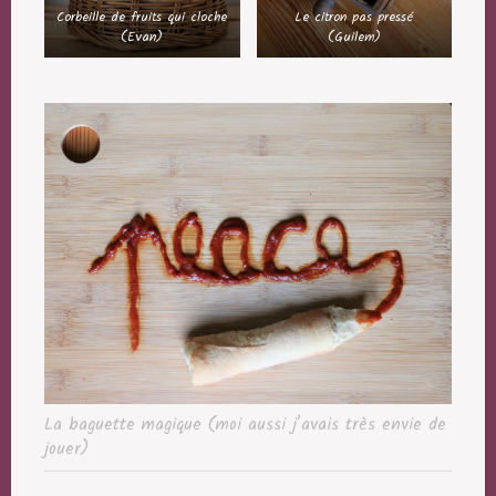
Corbeille de fruits qui cloche
Le citron pas pressé
(Evan)
(Guilem)
La baguette magique (moi aussi j’avais très envie de
jouer)