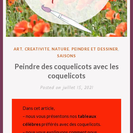
POSTED
ART
,
CREATIVITE
,
NATURE
,
PEINDRE ET DESSINER
,
IN
SAISONS
Peindre des coquelicots avec les
coquelicots
Posted on
juillet 15, 2021
Dans cet article,
– nous vous présentons nos
tableaux
célèbres
préférés avec des coquelicots.
– nous vous expliquons comment nous