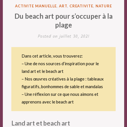
POSTED
ACTIVITE MANUELLE
,
ART
,
CREATIVITE
,
NATURE
IN
Du beach art pour s’occuper à la
plage
Posted on
juillet 30, 2021
Dans cet article, vous trouverez:
– Une de nos sources d’inspiration pour le
land art et le beach art
– Nos œuvres créatives à la plage : tableaux
figuratifs, bonhommes de sable et mandalas
– Une réflexion sur ce que nous aimons et
apprenons avec le beach art
Land art et beach art